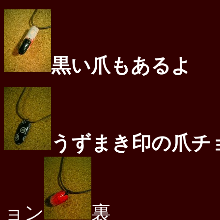
黒い爪もあ
うずまき印の爪チ
ョン
裏