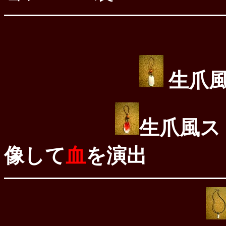
生爪
生爪風ス
像して
血
を演出