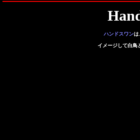
Hand swa
ハンドスワン
は
イメージして
白鳥