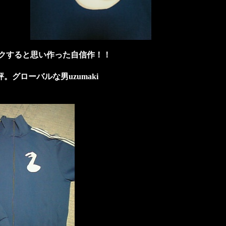
クすると思い作った
自信作！！
。
グローバルな男
uzumaki