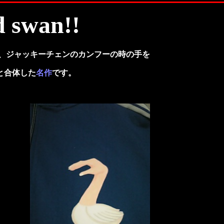
n!!
、ジャッキーチェンのカンフーの時の手を
と合体した
名作
です。