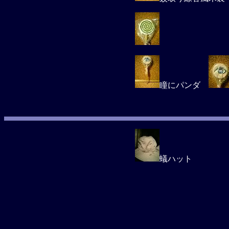
瞳にパンダ
蟻ハット