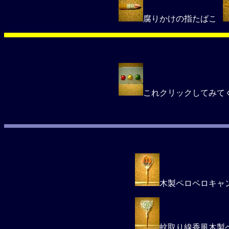
腐りかけの指たばこ
これクリックしてみて
木製ペロペロキャ
蚊取り線香風木製