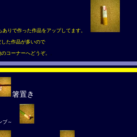
もありで作った作品をアップしてます。
が多いので
へどうぞ。
。
箸置き
ンブ～